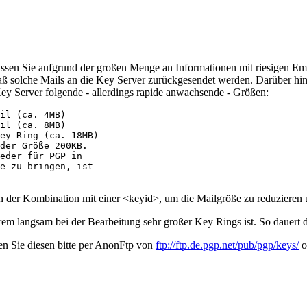
üssen Sie aufgrund der großen Menge an Informationen mit riesigen Em
ß solche Mails an die Key Server zurückgesendet werden. Darüber hinau
ey Server folgende - allerdings rapide anwachsende - Größen:
il (ca. 4MB)

il (ca. 8MB)

ey Ring (ca. 18MB)

der Größe 200KB.

eder für PGP in

e zu bringen, ist

in der Kombination mit einer <keyid>, um die Mailgröße zu reduzieren 
trem langsam bei der Bearbeitung sehr großer Key Rings ist. So dauer
n Sie diesen bitte per AnonFtp von
ftp://ftp.de.pgp.net/pub/pgp/keys/
o