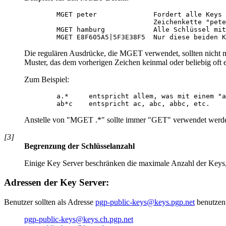
        MGET peter              Fordert alle Keys 
                                Zeichenkette "pete
        MGET hamburg            Alle Schlüssel mit
Die regulären Ausdrücke, die MGET verwendet, sollten nicht m
Muster, das dem vorherigen Zeichen keinmal oder beliebig oft e
Zum Beispiel:
        a.*     entspricht allem, was mit einem "a
Anstelle von "MGET .*" sollte immer "GET" verwendet werd
[3]
Begrenzung der Schlüsselanzahl
Einige Key Server beschränken die maximale Anzahl der Keys
Adressen der Key Server:
Benutzer sollten als Adresse
pgp-public-keys@keys.pgp.net
benutzen.
pgp-public-keys@keys.ch.pgp.net