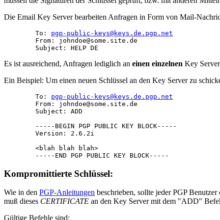
müssen die Signaturen der Schlüssel geprüft, bzw. mit anderen Mitteln 
Die Email Key Server bearbeiten Anfragen in Form von Mail-Nachricht
        To: 
pgp-public-keys@keys.de.pgp.net
        From: johndoe@some.site.de

Es ist ausreichend, Anfragen lediglich an
einen einzelnen
Key Server 
Ein Beispiel: Um einen neuen Schlüssel an den Key Server zu schicke
        To: 
pgp-public-keys@keys.de.pgp.net
        From: johndoe@some.site.de

        Subject: ADD

        -----BEGIN PGP PUBLIC KEY BLOCK-----

        Version: 2.6.2i

        <blah blah blah>

Kompromittierte Schlüssel:
Wie in den
PGP-Anleitungen
beschrieben, sollte jeder PGP Benutzer
muß dieses
CERTIFICATE
an den Key Server mit dem "ADD" Befeh
Gültige Befehle sind: