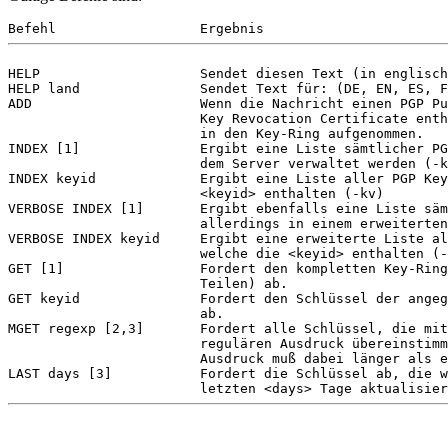
HELP                    Sendet diesen Text (in englisch
HELP land               Sendet Text für: (DE, EN, ES, F
ADD                     Wenn die Nachricht einen PGP Pu
                        Key Revocation Certificate enth
                        in den Key-Ring aufgenommen.

INDEX [1]               Ergibt eine Liste sämtlicher PG
                        dem Server verwaltet werden (-k
INDEX keyid             Ergibt eine Liste aller PGP Key
                        <keyid> enthalten (-kv)

VERBOSE INDEX [1]       Ergibt ebenfalls eine Liste säm
                        allerdings in einem erweiterten
VERBOSE INDEX keyid     Ergibt eine erweiterte Liste al
                        welche die <keyid> enthalten (-
GET [1]                 Fordert den kompletten Key-Ring
                        Teilen) ab.

GET keyid               Fordert den Schlüssel der angeg
                        ab.

MGET regexp [2,3]       Fordert alle Schlüssel, die mit
                        regulären Ausdruck übereinstimm
                        Ausdruck muß dabei länger als e
LAST days [3]           Fordert die Schlüssel ab, die w