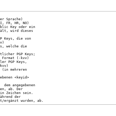
er Sprache)

I, FR, HR, NO)

blic Key oder ein

ält, wird dieses

P Keys, die von

v)

s, welche die

tlicher PGP Keys;

 Format (-kvv)

ler PGP Keys,

kvv)

 (in mehreren

ebenen <keyid>

  dem angegebenen

en, ab. Der

in Zeichen sein.

ährend der
