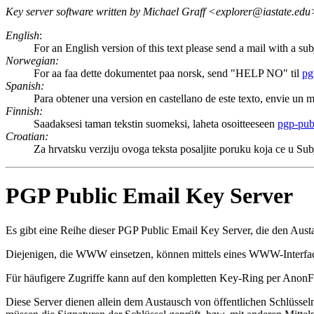
Key server software written by Michael Graff <explorer@iastate.edu
English
:
For an English version of this text please send a mail with a s
Norwegian:
For aa faa dette dokumentet paa norsk, send "HELP NO" til
pg
Spanish:
Para obtener una version en castellano de este texto, envie un 
Finnish:
Saadaksesi taman tekstin suomeksi, laheta osoitteeseen
pgp-pub
Croatian:
Za hrvatsku verziju ovoga teksta posaljite poruku koja ce u 
PGP Public Email Key Server
Es gibt eine Reihe dieser PGP Public Email Key Server, die den Austa
Diejenigen, die WWW einsetzen, können mittels eines WWW-Interface
Für häufigere Zugriffe kann auf den kompletten Key-Ring per AnonF
Diese Server dienen allein dem Austausch von öffentlichen Schlüsse