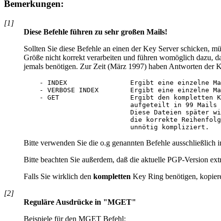
Bemerkungen:
[1]
Diese Befehle führen zu sehr großen Mails!
Sollten Sie diese Befehle an einen der Key Server schicken, m
Größe nicht korrekt verarbeiten und führen womöglich dazu, da
jemals benötigen. Zur Zeit (März 1997) haben Antworten der K
    - INDEX                Ergibt eine einzelne Ma
    - VERBOSE INDEX        Ergibt eine einzelne Ma
    - GET                  Ergibt den kompletten K
                           aufgeteilt in 99 Mails 
                           Diese Dateien später wi
                           die korrekte Reihenfolg
Bitte verwenden Sie die o.g genannten Befehle ausschließlich 
Bitte beachten Sie außerdem, daß die aktuelle PGP-Version ex
Falls Sie wirklich den
kompletten
Key Ring benötigen, kopiere
[2]
Reguläre Ausdrücke in "MGET"
Beispiele für den MGET Befehl: