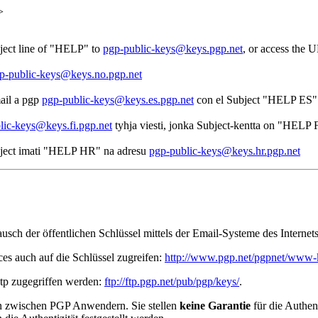
>
ubject line of "HELP" to
pgp-public-keys@keys.pgp.net
, or access the
p-public-keys@keys.no.pgp.net
mail a pgp
pgp-public-keys@keys.es.pgp.net
con el Subject "HELP ES"
lic-keys@keys.fi.pgp.net
tyhja viesti, jonka Subject-kentta on "HELP 
Subject imati "HELP HR" na adresu
pgp-public-keys@keys.hr.pgp.net
usch der öffentlichen Schlüssel mittels der Email-Systeme des Internets
s auch auf die Schlüssel zugreifen:
http://www.pgp.net/pgpnet/www-
tp zugegriffen werden:
ftp://ftp.pgp.net/pub/pgp/keys/
.
ln zwischen PGP Anwendern. Sie stellen
keine Garantie
für die Authent