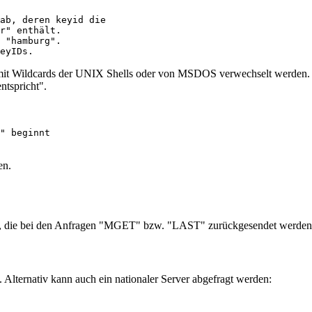
ab, deren keyid die

r" enthält.

 "hamburg".

it Wildcards der UNIX Shells oder von MSDOS verwechselt werden. Ein 
ntspricht".
" beginnt

en.
, die bei den Anfragen "MGET" bzw. "LAST" zurückgesendet werden, u
 Alternativ kann auch ein nationaler Server abgefragt werden: