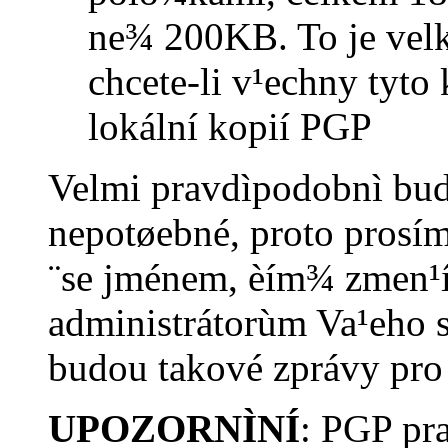
ne¾ 200KB. To je velk
chcete-li v¹echny tyto 
lokální kopií PGP
Velmi pravdìpodobnì bud
nepotøebné, proto prosím
¨se jménem, èím¾ zmen¹ít
administrátorùm Va¹eho s
budou takové zprávy pro 
UPOZORNÌNÍ
: PGP pr