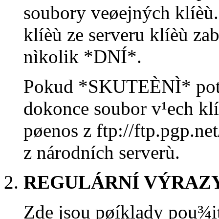
soubory veøejných klíèù
klíèù ze serveru klíèù z
nìkolik *DNÍ*.
Pokud *SKUTEÈNÌ* potø
dokonce soubor v¹ech kl
pøenos z ftp://ftp.pgp.ne
z národních serverù.
REGULÁRNÍ VÝRAZY
Zde jsou pøíklady pou¾