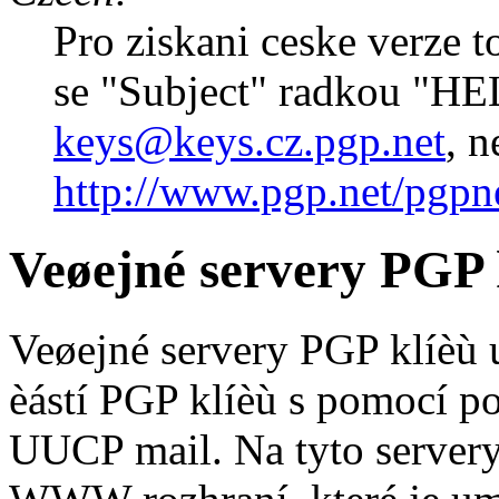
Pro ziskani ceske verze t
se "Subject" radkou "H
keys@keys.cz.pgp.net
, 
http://www.pgp.net/pgpne
Veøejné servery PGP 
Veøejné servery PGP klíèù
èástí PGP klíèù s pomocí po
UUCP mail. Na tyto servery