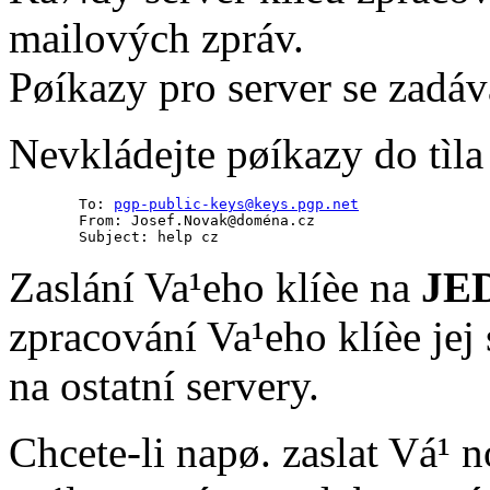
mailových zpráv.
Pøíkazy pro server se zadáv
Nevkládejte pøíkazy do tìla
        To: 
        From: Josef.Novak@doména.cz

        Subject: help cz
Zaslání Va¹eho klíèe na
JE
zpracování Va¹eho klíèe jej 
na ostatní servery.
Chcete-li napø. zaslat Vá¹ 