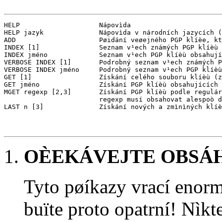
HELP                    Nápovìda

HELP jazyk              Nápovìda v národních jazycích (
ADD                     Pøidání veøejného PGP klíèe, kt
INDEX [1]               Seznam v¹ech známých PGP klíèù 
INDEX jméno             Seznam v¹ech PGP klíèù obsahují
VERBOSE INDEX [1]       Podrobný seznam v¹ech známých P
VERBOSE INDEX jméno     Podrobný seznam v¹ech PGP klíèù
GET [1]                 Získání celého souboru klíèù (z
GET jméno               Získání PGP klíèù obsahujících 
MGET regexp [2,3]       Získání PGP klíèù podle regulár
                        regexp musí obsahovat alespoò d
LAST n [3]              Získání nových a zmìnìných klíè
OÈEKÁVEJTE OBSÁH
Tyto pøíkazy vrací enor
buïte proto opatrní! Nìk