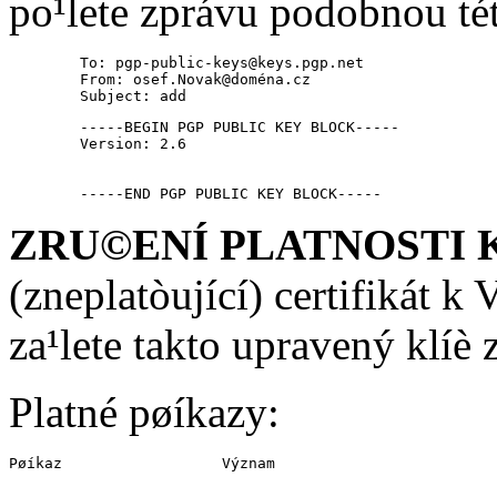
po¹lete zprávu podobnou té
        To: pgp-public-keys@keys.pgp.net

        From: osef.Novak@doména.cz

        Subject: add
        -----BEGIN PGP PUBLIC KEY BLOCK-----

        Version: 2.6

        -----END PGP PUBLIC KEY BLOCK-----
ZRU©ENÍ PLATNOSTI 
(zneplatòující) certifikát k
za¹lete takto upravený klí
Platné pøíkazy:
Pøíkaz                  Význam
