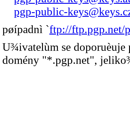
pgp-public-keys@keys.cz
pøípadnì `
ftp://ftp.pgp.net
U¾ivatelùm se doporuèuje 
domény "*.pgp.net", jeliko¾