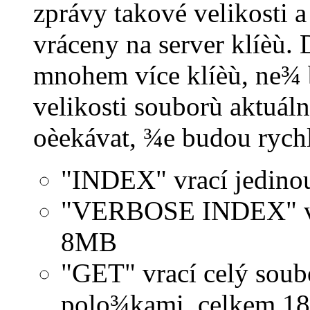
zprávy takové velikosti 
vráceny na server klíèù.
mnohem více klíèù, ne¾ 
velikosti souborù aktuál
oèekávat, ¾e budou rychl
"INDEX" vrací jedino
"VERBOSE INDEX" vrac
8MB
"GET" vrací celý soubo
polo¾kami, celkem 18