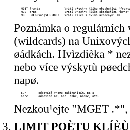
    MGET franta              Vrátí v¹echny klíèe obsahující "franta
    MGET brno                Vrátí v¹echny klíèe obsahující "brno"

    MGET E8F605A5|5F3E38F5   Vrátí klíèe s dvìma uvedenými ID
Poznámka o regulárních 
(wildcards) na Unixový
øádkách. Hvìzdièka * nez
nebo více výskytù pøedc
napø.
    a.*       odpovídá v¹emu zaèínajícímu na a

    ab*c      odpovídá ac, abc, abbc, abbbc, atd.
Nezkou¹ejte "MGET .*", 
LIMIT POÈTU KLÍÈÙ