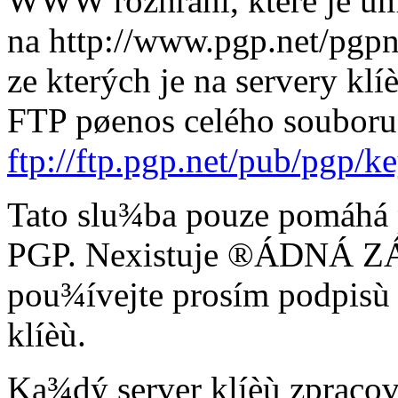
WWW rozhraní, které je um
na http://www.pgp.net/pgpne
ze kterých je na servery klí
FTP pøenos celého souboru 
ftp://ftp.pgp.net/pub/pgp/k
Tato slu¾ba pouze pomáhá p
PGP. Nexistuje ®ÁDNÁ ZÁR
pou¾ívejte prosím podpisù n
klíèù.
Ka¾dý server klíèù zpraco