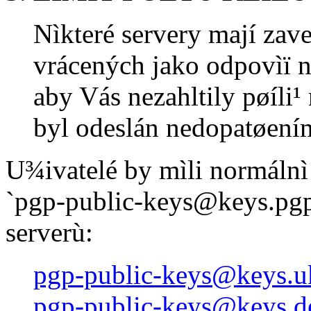
Nìkteré servery mají zave
vrácených jako odpovìï
aby Vás nezahltily pøíli¹
byl odeslán nedopatøení
U¾ivatelé by mìli normálnì
`pgp-public-keys@keys.pgp.
serverù:
pgp-public-keys@keys.u
pgp-public-keys@keys.d